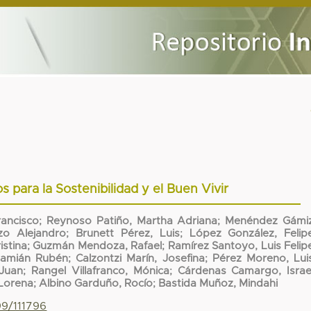
 para la Sostenibilidad y el Buen Vivir
rancisco
;
Reynoso Patiño, Martha Adriana
;
Menéndez Gámiz
zo Alejandro
;
Brunett Pérez, Luis
;
López González, Felip
istina
;
Guzmán Mendoza, Rafael
;
Ramírez Santoyo, Luis Felip
Damián Rubén
;
Calzontzi Marín, Josefina
;
Pérez Moreno, Lui
Juan
;
Rangel Villafranco, Mónica
;
Cárdenas Camargo, Israe
 Lorena
;
Albino Garduño, Rocío
;
Bastida Muñoz, Mindahi
99/111796