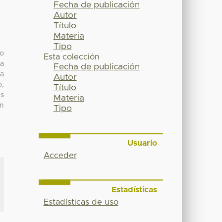
Fecha de publicación
Autor
Título
Materia
Tipo
to
Esta colección
 a
Fecha de publicación
ia
Autor
o,
Título
es
Materia
an
Tipo
Usuario
Acceder
Estadísticas
Estadísticas de uso