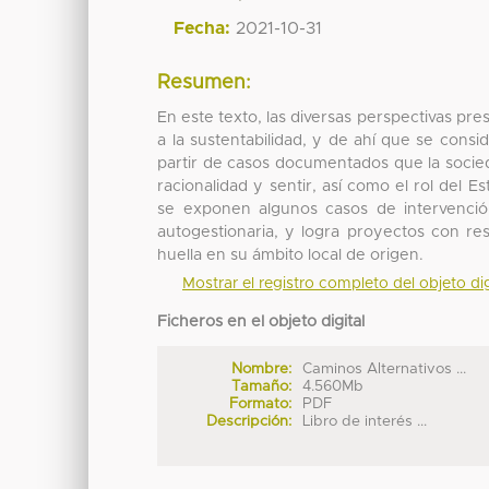
Fecha:
2021-10-31
Resumen:
En este texto, las diversas perspectivas pre
a la sustentabilidad, y de ahí que se consi
partir de casos documentados que la socied
racionalidad y sentir, así como el rol del E
se exponen algunos casos de intervención
autogestionaria, y logra proyectos con re
huella en su ámbito local de origen.
Mostrar el registro completo del objeto dig
Ficheros en el objeto digital
Nombre:
Caminos Alternativos ...
Tamaño:
4.560Mb
Formato:
PDF
Descripción:
Libro de interés ...