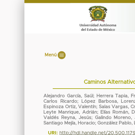
Menú
Caminos Alternativos
Alejandro García, Saúl
;
Herrera Tapia, F
Carlos Ricardo
;
López Barbosa, Loren
Espinoza Ortiz, Valentín
;
Salas Vargas, Cr
Leyte Manrique, Adrián
;
Elías Román, 
Valdés Reyna, Jesús
;
Galindo Moreno, 
Santiago Mejía, Horacio
;
González Pablo,
URI:
http://hdl.handle.net/20.500.117