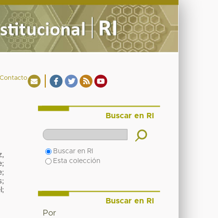
Contacto
Buscar en RI
Buscar en RI
,
Esta colección
e
;
e
;
s
;
l
;
Buscar en RI
Por