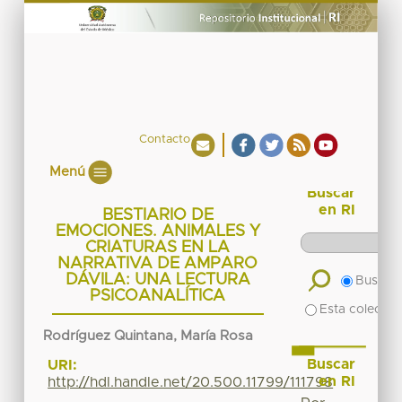
Contacto
Menú
Buscar
en RI
BESTIARIO DE
EMOCIONES. ANIMALES Y
CRIATURAS EN LA
NARRATIVA DE AMPARO
DÁVILA: UNA LECTURA
Buscar 
PSICOANALÍTICA
Esta colecció
Rodríguez Quintana, María Rosa
Buscar
URI:
en RI
http://hdl.handle.net/20.500.11799/111798