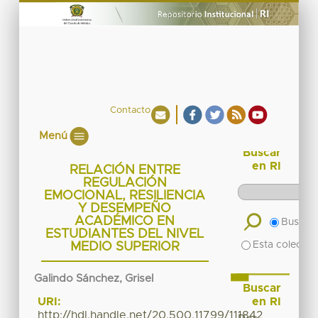
Contacto
Menú
Buscar
en RI
RELACIÓN ENTRE
REGULACIÓN
EMOCIONAL, RESILIENCIA
Y DESEMPEÑO
ACADÉMICO EN
Buscar 
ESTUDIANTES DEL NIVEL
Esta colecció
MEDIO SUPERIOR
Galindo Sánchez, Grisel
Buscar
en RI
URI:
http://hdl.handle.net/20.500.11799/111842