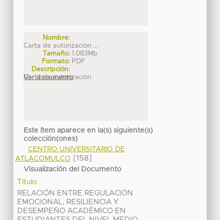
Nombre:
Carta de autorización ...
Tamaño:
1.083Mb
Formato:
PDF
Descripción:
Carta de autorización
Ver documento
Este ítem aparece en la(s) siguiente(s)
colección(ones)
CENTRO UNIVERSITARIO DE
[158]
ATLACOMULCO
Visualización del Documento
Título
RELACIÓN ENTRE REGULACIÓN
EMOCIONAL, RESILIENCIA Y
DESEMPEÑO ACADÉMICO EN
ESTUDIANTES DEL NIVEL MEDIO