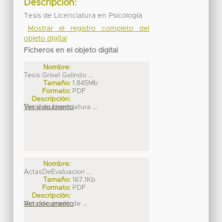
Descripción:
Tesis de Licenciatura en Psicología
Mostrar el registro completo del
objeto digital
Ficheros en el objeto digital
Nombre:
Tesis Grisel Galindo ...
Tamaño:
1.845Mb
Formato:
PDF
Descripción:
Tesis de Licenciatura ...
Ver documento
Nombre:
ActasDeEvaluacion ...
Tamaño:
167.1Kb
Formato:
PDF
Descripción:
Acta de grado de ...
Ver documento