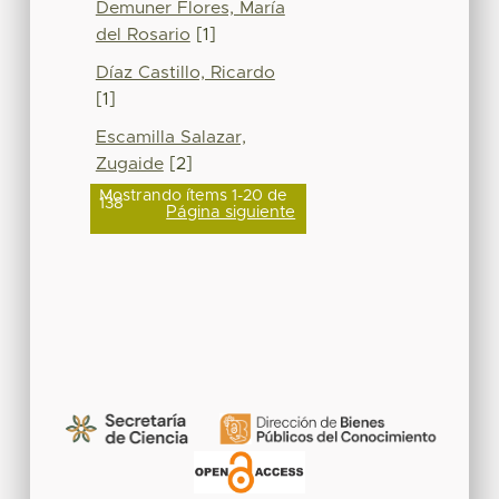
Demuner Flores, María
del Rosario
[1]
Díaz Castillo, Ricardo
[1]
Escamilla Salazar,
Zugaide
[2]
Mostrando ítems 1-20 de
138
Página siguiente