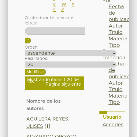
Por
V
W
X
Fecha
Y
Z
de
O introducir las primeras
publicación
letras:
Autor
Título
Materia
Tipo
Orden:
Esta
colección
Resultados:
Fecha
de
publicación
Mostrando ítems 1-20 de
138
Autor
Página siguiente
Título
Materia
Nombre de los
Tipo
autores
Usuario
AGUILERA REYES,
Acceder
ULISES
[1]
ALVARADO OROZCO,