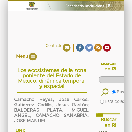
Contacto
Menú
Buscar
en RI
Los ecosistemas de la zona
poniente del Estado de
México. dinámica temporal
y espacial
Buscar 
Camacho Reyes, José Carlos
;
Esta colecció
Gutiérrez Cedillo, Jesús Gastón
;
BALDERAS PLATA, MIGUEL
ANGEL
;
CAMACHO SANABRIA,
Buscar
JOSE MANUEL
en RI
URI: