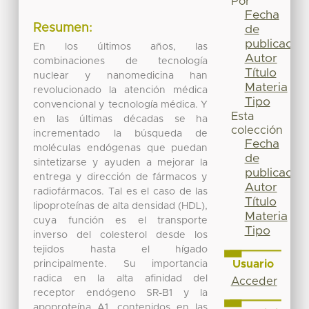
Por
Fecha
Resumen:
de
publicación
En los últimos años, las
Autor
combinaciones de tecnología
Título
nuclear y nanomedicina han
Materia
revolucionado la atención médica
Tipo
convencional y tecnología médica. Y
Esta
en las últimas décadas se ha
colección
incrementado la búsqueda de
Fecha
moléculas endógenas que puedan
de
sintetizarse y ayuden a mejorar la
publicación
entrega y dirección de fármacos y
Autor
radiofármacos. Tal es el caso de las
Título
lipoproteínas de alta densidad (HDL),
Materia
cuya función es el transporte
Tipo
inverso del colesterol desde los
tejidos hasta el hígado
Usuario
principalmente. Su importancia
radica en la alta afinidad del
Acceder
receptor endógeno SR-B1 y la
apoproteína A1, contenidos en las