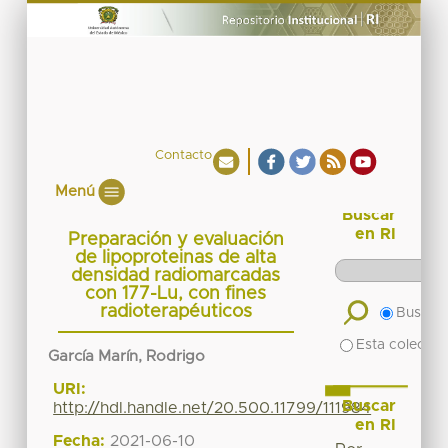
Contacto
Menú
Buscar
en RI
Preparación y evaluación
de lipoproteinas de alta
densidad radiomarcadas
con 177-Lu, con fines
radioterapéuticos
Buscar 
Esta colecció
García Marín, Rodrigo
URI:
Buscar
http://hdl.handle.net/20.500.11799/111984
en RI
Fecha:
2021-06-10