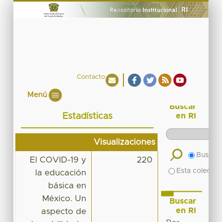
Contacto
Menú
Buscar
Estadísticas
en RI
Visualizaciones
Buscar 
El COVID-19 y
220
Esta colecció
la educación
básica en
México. Un
Buscar
en RI
aspecto de