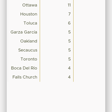
Ottawa
11
Houston
7
Toluca
6
Garza García
5
Oakland
5
Secaucus
5
Toronto
5
Boca Del Río
4
Falls Church
4