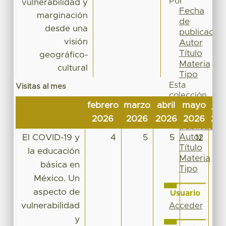
Por
vulnerabilidad y
Fecha
marginación
de
desde una
publicación
visión
Autor
Título
geográfico-
Materia
cultural
Tipo
Esta
Visitas al mes
colección
febrero
marzo
abril
mayo
jun
Fecha
de
2026
2026
2026
2026
20
publicación
Autor
El COVID-19 y
4
5
5
12
1
Título
la educación
Materia
básica en
Tipo
México. Un
aspecto de
Usuario
vulnerabilidad
Acceder
y