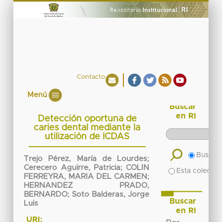
Contacto
Menú
Buscar
en RI
Detección oportuna de
caries dental mediante la
utilización de ICDAS
Buscar 
Trejo Pérez, María de Lourdes
;
Cerecero Aguirre, Patricia
;
COLIN
Esta colecció
FERREYRA, MARIA DEL CARMEN
;
HERNANDEZ PRADO,
BERNARDO
;
Soto Balderas, Jorge
Buscar
Luis
en RI
URI: