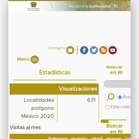
Contacto
Menú
Buscar
Estadísticas
en RI
Visualizaciones
Buscar 
Localidades
631
Esta colecció
polígono
México 2020
Buscar
Visitas al mes
en RI