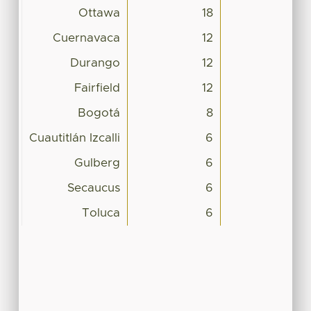
Ottawa
18
Cuernavaca
12
Durango
12
Fairfield
12
Bogotá
8
Cuautitlán Izcalli
6
Gulberg
6
Secaucus
6
Toluca
6