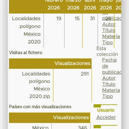
febrero
marzo
abril
mayo
junio
Por
Fecha
2026
2026
2026
2026
2026
de
publicación
Localidades
19
15
31
24
9
Autor
polígono
Título
México
Materia
2020
Tipo
Esta
Visitas al fichero
colección
Fecha
Visualizaciones
de
publicación
Localidades
291
Autor
polígono
Título
México
Materia
Tipo
2020.zip
Países con más visualizaciones
Usuario
Acceder
Visualizaciones
México
346