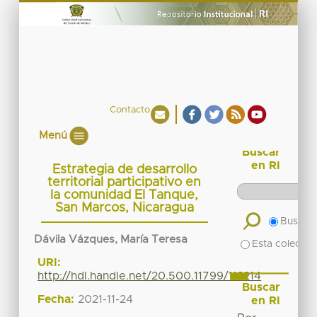
Contacto
Menú
Buscar
en RI
Estrategia de desarrollo
territorial participativo en
la comunidad El Tanque,
San Marcos, Nicaragua
Buscar 
Dávila Vázques, María Teresa
Esta colecció
URI:
http://hdl.handle.net/20.500.11799/112214
Buscar
Fecha:
2021-11-24
en RI