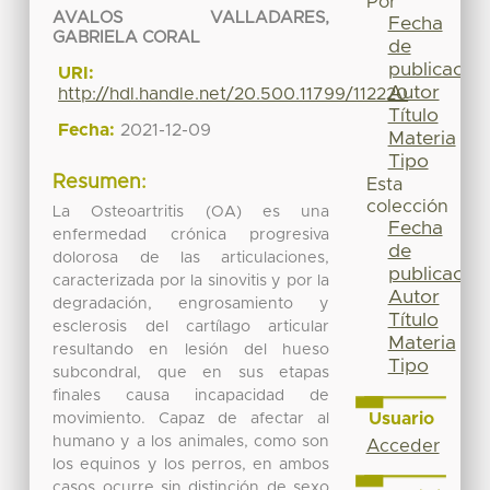
Por
AVALOS VALLADARES,
Fecha
GABRIELA CORAL
de
publicación
URI:
Autor
http://hdl.handle.net/20.500.11799/112220
Título
Fecha:
2021-12-09
Materia
Tipo
Resumen:
Esta
colección
La Osteoartritis (OA) es una
Fecha
enfermedad crónica progresiva
de
dolorosa de las articulaciones,
publicación
caracterizada por la sinovitis y por la
Autor
degradación, engrosamiento y
Título
esclerosis del cartílago articular
Materia
resultando en lesión del hueso
Tipo
subcondral, que en sus etapas
finales causa incapacidad de
Usuario
movimiento. Capaz de afectar al
humano y a los animales, como son
Acceder
los equinos y los perros, en ambos
casos ocurre sin distinción de sexo