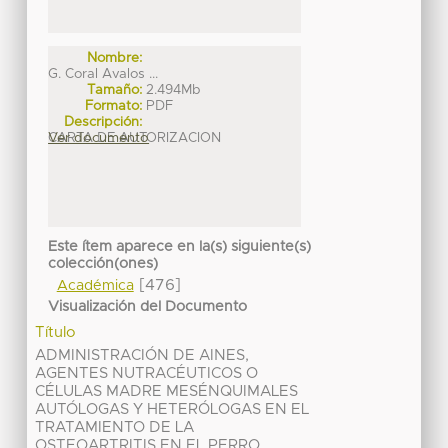
Nombre:
G. Coral Avalos ...
Tamaño:
2.494Mb
Formato:
PDF
Descripción:
CARTA DE AUTORIZACION
Ver documento
Este ítem aparece en la(s) siguiente(s)
colección(ones)
[476]
Académica
Visualización del Documento
Título
ADMINISTRACIÓN DE AINES,
AGENTES NUTRACÉUTICOS O
CÉLULAS MADRE MESÉNQUIMALES
AUTÓLOGAS Y HETERÓLOGAS EN EL
TRATAMIENTO DE LA
OSTEOARTRITIS EN EL PERRO