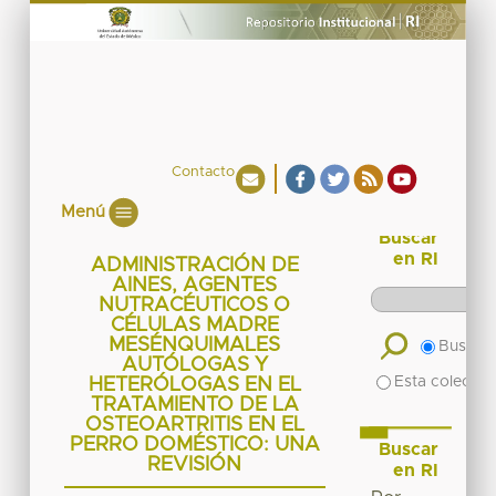
Contacto
Menú
Buscar
en RI
ADMINISTRACIÓN DE
AINES, AGENTES
NUTRACÉUTICOS O
CÉLULAS MADRE
MESÉNQUIMALES
Buscar 
AUTÓLOGAS Y
Esta colecció
HETERÓLOGAS EN EL
TRATAMIENTO DE LA
OSTEOARTRITIS EN EL
PERRO DOMÉSTICO: UNA
Buscar
REVISIÓN
en RI