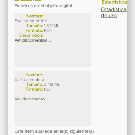
Estadísticas
Ficheros en el objeto digital
Estadísticas
de uso
Nombre:
Evaluation of the ...
Tamaño:
1.372Mb
Formato:
PDF
Descripción:
Articulo principal ...
Ver documento
Nombre:
Carta completa ...
Tamaño:
3.468Mb
Formato:
PDF
Ver documento
Este ítem aparece en la(s) siguiente(s)