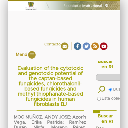
Contacto
Menú
Buscar
en RI
Evaluation of the cytotoxic
and genotoxic potential of
the captan-based
fungicides, chlorothalonil-
based fungicides and
Buscar 
methyl thiophanate-based
Esta colecció
fungicides in human
fibroblasts BJ
Buscar
MOO MUÑOZ, ANDY JOSE
;
Azorín
en RI
Vega, Erika Patricia
;
Ramírez
Durán, Ninfa
;
Moreno Pérez,