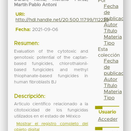
Por
Martín Pablo Antoni
Fecha
de
URI:
publicación
http://hdl.handle.net/20.500.11799/112229
Autor
Fecha:
2021-09-06
Título
Materia
Tipo
Resumen:
Esta
Evaluation of the cytotoxic and
colección
genotoxic potential of the captan-
Fecha
based fungicides, chlorothalonil-
de
based fungicides and methyl
publicación
thiophanate-based fungicides in
Autor
human fibroblasts BJ
Título
Materia
Descripción:
Tipo
Articulo científico relacionado a la
citotoxicidad de los fungicidas
Usuario
utilizados en el estado de México
Acceder
Mostrar el registro completo del
objeto digital