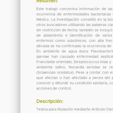
Resumen:
Este trabajo concentra información de las
ocurrencia de enfermedades bacterianas y 
México. La investigación consistió en la b
otros buscadores utilizando las palabras cl
sin restricción de fecha; también se incluyó 
de aislamiento e identificación de vari
enfermos como subclínicos, con alta frec
década se ha confirmado la ocurrencia de
En ambiente de agua dulce Flavobacteriu
garviae han causado enfermedad septicé
Francisella orientalis, Streptococcus iniae
ambiente salino, Nocardia seriolae se 
(Sciaenops ocellatus). Pese a contar con 
que afectan o han afectado a peces del pa
conocer y difundir su condición sanitaria, c
acciones de control.
Descripción:
Tesina para titulación mediante Artículo Cien