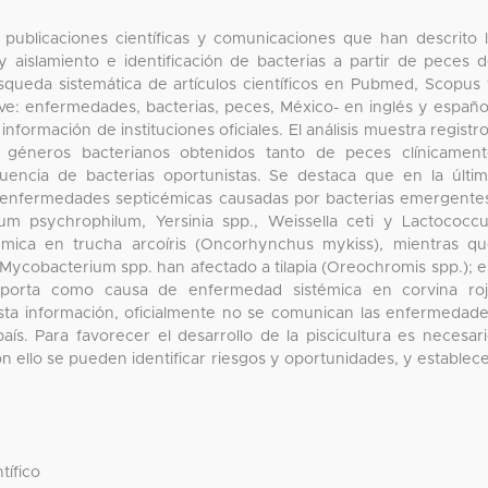
 publicaciones científicas y comunicaciones que han descrito 
aislamiento e identificación de bacterias a partir de peces 
úsqueda sistemática de artículos científicos en Pubmed, Scopus
ave: enfermedades, bacterias, peces, México- en inglés y españo
información de instituciones oficiales. El análisis muestra registr
os géneros bacterianos obtenidos tanto de peces clínicamen
uencia de bacterias oportunistas. Se destaca que en la últi
 enfermedades septicémicas causadas por bacterias emergente
m psychrophilum, Yersinia spp., Weissella ceti y Lactococc
mica en trucha arcoíris (Oncorhynchus mykiss), mientras q
 y Mycobacterium spp. han afectado a tilapia (Oreochromis spp.); 
reporta como causa de enfermedad sistémica en corvina ro
esta información, oficialmente no se comunican las enfermedad
ís. Para favorecer el desarrollo de la piscicultura es necesar
on ello se pueden identificar riesgos y oportunidades, y establec
tífico