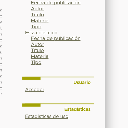
Fecha de publicación
Autor
la
Título
de
Materia
 y
Tipo
l,
Esta colección
os
Fecha de publicación
te
Autor
ma
Título
s.
Materia
us
Tipo
ue
en
ja
Usuario
es
io
Acceder
er
Estadísticas
Estadísticas de uso