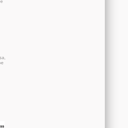
de
sa,
be