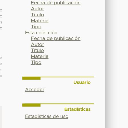
Fecha de publicación
Autor
re
Título
ne
Materia
es
Tipo
 o
Esta colección
Fecha de publicación
Autor
Título
Materia
re
Tipo
ne
es
 o
Usuario
Acceder
Estadísticas
Estadísticas de uso