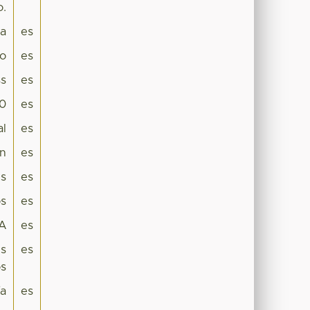
o.
pa
es
co
es
s
es
.0
es
al
es
ón
es
es
es
os
es
A
es
es
es
os
ía
es