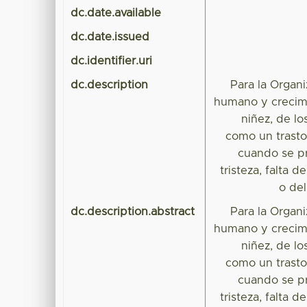
dc.date.available
dc.date.issued
dc.identifier.uri
dc.description
Para la Organ
humano y crecimi
niñez, de l
como un trastor
cuando se pr
tristeza, falta 
o del
dc.description.abstract
Para la Organ
humano y crecimi
niñez, de l
como un trastor
cuando se pr
tristeza, falta 