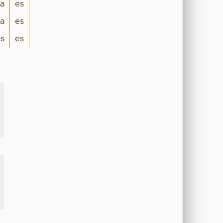
a
es
a
es
is
es