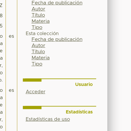
Fecha de publicación
0Z
Autor
Título
08
Materia
55
Tipo
Esta colección
lo
es
Fecha de publicación
la
Autor
ne
Título
Materia
za
Tipo
r,
ño
o.
Usuario
lo
es
Acceder
la
ne
Estadísticas
za
Estadísticas de uso
r,
ño