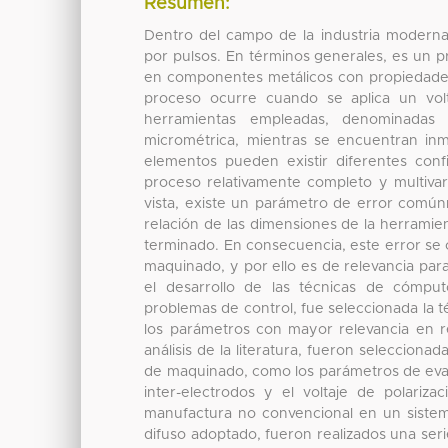
Resumen:
Dentro del campo de la industria modern
por pulsos. En términos generales, es un p
en componentes metálicos con propiedades
proceso ocurre cuando se aplica un volt
herramientas empleadas, denominadas
micrométrica, mientras se encuentran in
elementos pueden existir diferentes con
proceso relativamente completo y multivar
vista, existe un parámetro de error común
relación de las dimensiones de la herrami
terminado. En consecuencia, este error se c
maquinado, y por ello es de relevancia par
el desarrollo de las técnicas de cómput
problemas de control, fue seleccionada la t
los parámetros con mayor relevancia en re
análisis de la literatura, fueron selecciona
de maquinado, como los parámetros de evalu
inter-electrodos y el voltaje de polari
manufactura no convencional en un sistema 
difuso adoptado, fueron realizados una ser