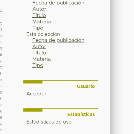
Fecha de publicación
Autor
co
Título
al
Materia
ho
Tipo
as
Esta colección
n
Fecha de publicación
os
Autor
un
Título
le
Materia
la
Tipo
to
el
on
Usuario
os
de
Acceder
el
te
ia
Estadísticas
de
Estadísticas de uso
io
de