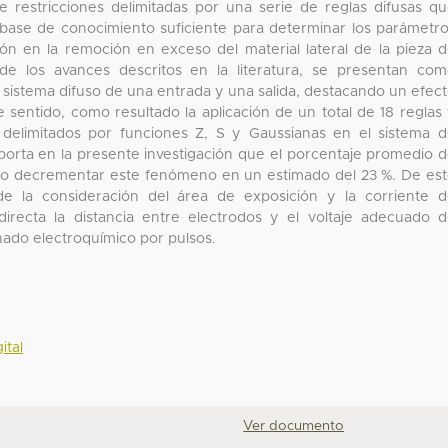
e restricciones delimitadas por una serie de reglas difusas q
 base de conocimiento suficiente para determinar los parámetr
n en la remoción en exceso del material lateral de la pieza 
s de los avances descritos en la literatura, se presentan co
 sistema difuso de una entrada y una salida, destacando un efec
 sentido, como resultado la aplicación de un total de 18 reglas
e delimitados por funciones Z, S y Gaussianas en el sistema 
reporta en la presente investigación que el porcentaje promedio 
ndo decrementar este fenómeno en un estimado del 23 %. De es
 de la consideración del área de exposición y la corriente 
recta la distancia entre electrodos y el voltaje adecuado 
ado electroquímico por pulsos.
ital
Ver documento