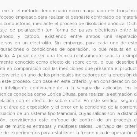
a existe el método denominado micro maquinado electroquími
roceso empleado para realizar el desgaste controlado de materi
 conductoras, mediante el proceso de disolución anódica. Dic
aje de polarización (en forma de pulsos eléctricos) entre l
 ánodo y cátodo, existiendo entre ambos una separació
mersos en un electrolito. Sin embargo, para cada uno de est
figuraciones o condiciones de operación, lo que resulta en 
iado. A pesar de ser una técnica relativamente sencilla a simp
mente conocido como efecto de sobre corte, el cual describe 
enta en comparación con las mediciones que presenta el produc
onvierte en uno de los principales indicadores de la precisión d
a este proceso. Con base en este criterio, y en consideración c
o inteligente continuamente a la vanguardia aplicadas en l
écnica conocida como Lógica Difusa, para realizar la estimación 
lación con el efecto de sobre corte. En este sentido, según 
das el área de exposición y el error en la pendiente de la corrien
ación de un sistema tipo Mamdani, cuyas salidas son la distanc
zación, convirtiendo este enfoque de control de un proceso 
de múltiples entradas y múltiples salidas. Derivado del criter
ie de experimentos para establecer la frecuencia de operación 