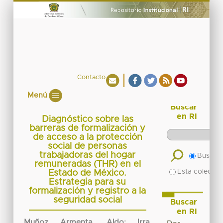
Contacto
Menú
Buscar
en RI
Diagnóstico sobre las
barreras de formalización y
de acceso a la protección
social de personas
trabajadoras del hogar
Buscar 
remuneradas (THR) en el
Esta colecció
Estado de México.
Estrategia para su
formalización y registro a la
seguridad social
Buscar
en RI
Muñoz Armenta, Aldo
;
Irra