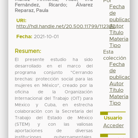
Por
Fernández, Ricardo
;
Álvarez
Fecha
Reparaz, Paula
de
publicación
URI:
Autor
http://hdl.handle.net/20.500.11799/112307
Título
Fecha:
2021-10-01
Materia
Tipo
Resumen:
Esta
colección
El presente estudio ha sido
Fecha
desarrollado en el marco del
de
programa conjunto "Cerrando
publicación
brechas: protección social para las
Autor
mujeres en México", creado por la
Título
oficina de la Organización
Materia
Internacional del Trabajo (OIT) para
Tipo
México y Cuba, en estrecha
colaboración con la Secretaria del
Usuario
Trabajo del Estado de México
(STEM) y con las valiosas
Acceder
aportaciones de diversas
instituciones gubernamentales,