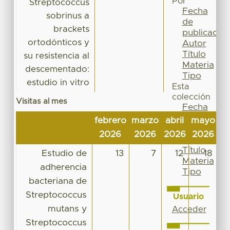
Por
Streptococcus
Fecha
sobrinus a
de
brackets
publicación
ortodónticos y
Autor
Título
su resistencia al
Materia
descementado:
Tipo
estudio in vitro
Esta
colección
Visitas al mes
Fecha
de
febrero
marzo
abril
mayo
ju
publicación
2026
2026
2026
2026
2
Autor
Título
Estudio de
13
7
12
18
Materia
adherencia
Tipo
bacteriana de
Streptococcus
Usuario
mutans y
Acceder
Streptococcus