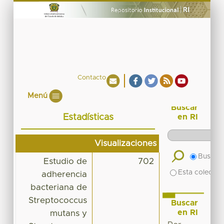
Contacto
Menú
Buscar
Estadísticas
en RI
Visualizaciones
Buscar 
Estudio de
702
Esta colecció
adherencia
bacteriana de
Streptococcus
Buscar
en RI
mutans y