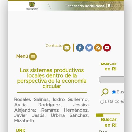
Contacto
Menú
Buscar
en RI
Los sistemas productivos
locales dentro de la
perspectiva de la economía
circular
Buscar 
Rosales Salinas, Isidro Guillermo
;
Esta colecció
Avitia Rodríguez, Jessica
Alejandra
;
Ramírez Hernández,
Javier Jesús
;
Urbina Sánchez,
Buscar
Elizabeth
en RI
URI: