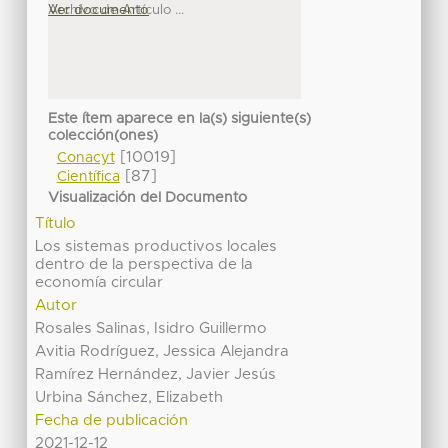
Archivo de Artículo ...
Ver documento
Este ítem aparece en la(s) siguiente(s)
colección(ones)
[10019]
Conacyt
[87]
Científica
Visualización del Documento
Título
Los sistemas productivos locales
dentro de la perspectiva de la
economía circular
Autor
Rosales Salinas, Isidro Guillermo
Avitia Rodríguez, Jessica Alejandra
Ramírez Hernández, Javier Jesús
Urbina Sánchez, Elizabeth
Fecha de publicación
2021-12-12