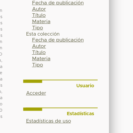
Fecha de publicación
Autor
ón
Título
os
Materia
os
Tipo
os
Esta colección
es
Fecha de publicación
en
Autor
an
Título
EO
Materia
n,
Tipo
la
ue
da
Usuario
is
o,
Acceder
la
do
10
Estadísticas
as
Estadísticas de uso