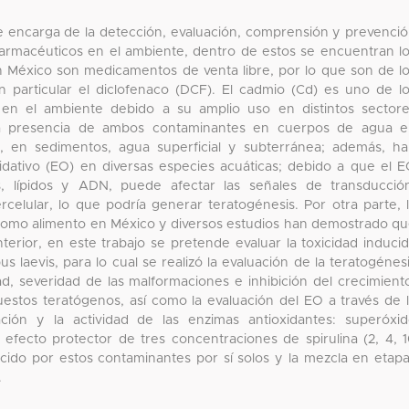
se encarga de la detección, evaluación, comprensión y prevenci
farmacéuticos en el ambiente, dentro de estos se encuentran l
En México son medicamentos de venta libre, por lo que son de l
particular el diclofenaco (DCF). El cadmio (Cd) es uno de l
en el ambiente debido a su amplio uso en distintos sector
n la presencia de ambos contaminantes en cuerpos de agua 
 en sedimentos, agua superficial y subterránea; además, h
dativo (EO) en diversas especies acuáticas; debido a que el 
, lípidos y ADN, puede afectar las señales de transducció
ercelular, lo que podría generar teratogénesis. Por otra parte, 
te como alimento en México y diversos estudios han demostrado q
terior, en este trabajo se pretende evaluar la toxicidad induci
laevis, para lo cual se realizó la evaluación de la teratogénes
ad, severidad de las malformaciones e inhibición del crecimient
puestos teratógenos, así como la evaluación del EO a través de 
ción y la actividad de las enzimas antioxidantes: superóxi
 efecto protector de tres concentraciones de spirulina (2, 4, 
ucido por estos contaminantes por sí solos y la mezcla en etap
.