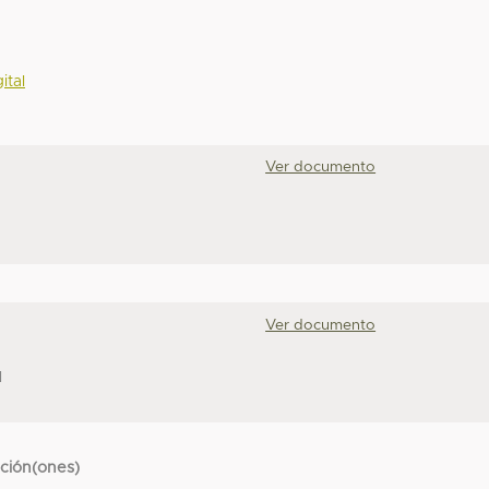
ital
Ver documento
Ver documento
N
cción(ones)