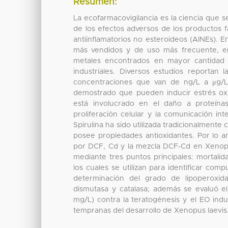
Resumen:
La ecofarmacovigilancia es la ciencia que 
de los efectos adversos de los productos 
antiinflamatorios no esteroideos (AINEs). 
más vendidos y de uso más frecuente, en 
metales encontrados en mayor cantidad 
industriales. Diversos estudios reporta
concentraciones que van de ng/L a μg/L,
demostrado que pueden inducir estrés oxi
está involucrado en el daño a proteínas
proliferación celular y la comunicación int
Spirulina ha sido utilizada tradicionalmen
posee propiedades antioxidantes. Por lo an
por DCF, Cd y la mezcla DCF-Cd en Xenopus 
mediante tres puntos principales: mortalid
los cuales se utilizan para identificar com
determinación del grado de lipoperoxida
dismutasa y catalasa; además se evaluó el
mg/L) contra la teratogénesis y el EO ind
tempranas del desarrollo de Xenopus laevis