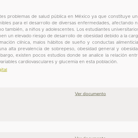
tes problemas de salud pública en México ya que constituye u
enibles para el desarrollo de diversas enfermedades, afectando 
no también, a niños y adolescentes. Los estudiantes universitario
enen un elevado riesgo de desarrollo de obesidad debido a la car
mación clínica, malos hábitos de sueño y conductas alimentici
una alta prevalencia de sobrepeso, obesidad general y obesid
bargo, existen pocos estudios donde se analice la relación ent
variables cardiovasculares y glucemia en esta población.
ital
Ver documento