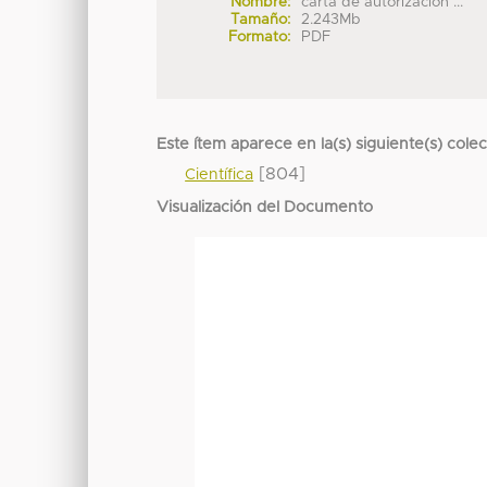
Nombre:
carta de autorizacion ...
Tamaño:
2.243Mb
Formato:
PDF
Este ítem aparece en la(s) siguiente(s) cole
[804]
Científica
Visualización del Documento