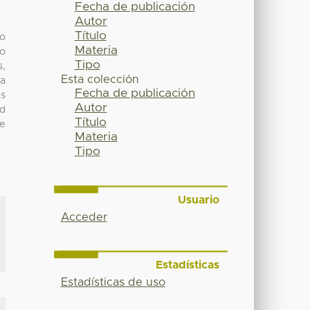
Fecha de publicación
Autor
Título
no
Materia
no
Tipo
s,
Esta colección
ga
Fecha de publicación
as
Autor
ad
Título
re
Materia
Tipo
Usuario
Acceder
Estadísticas
Estadísticas de uso