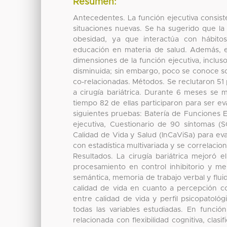
Resumen:
Antecedentes. La función ejecutiva consiste
situaciones nuevas. Se ha sugerido que la 
obesidad, ya que interactúa con hábitos
educación en materia de salud. Además, e
dimensiones de la función ejecutiva, inclus
disminuida; sin embargo, poco se conoce sobr
co-relacionadas. Métodos. Se reclutaron 51
a cirugía bariátrica. Durante 6 meses se 
tiempo 82 de ellas participaron para ser ev
siguientes pruebas: Batería de Funciones 
ejecutiva, Cuestionario de 90 síntomas (S
Calidad de Vida y Salud (InCaViSa) para eva
con estadística multivariada y se correlacio
Resultados. La cirugía bariátrica mejoró 
procesamiento en control inhibitorio y memo
semántica, memoria de trabajo verbal y flui
calidad de vida en cuanto a percepción co
entre calidad de vida y perfil psicopatológ
todas las variables estudiadas. En funció
relacionada con flexibilidad cognitiva, clas