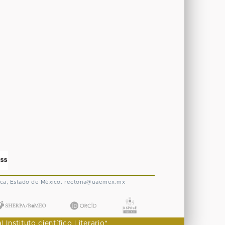
ca, Estado de México.
rectoria@uaemex.mx
nstituto científico Literario"