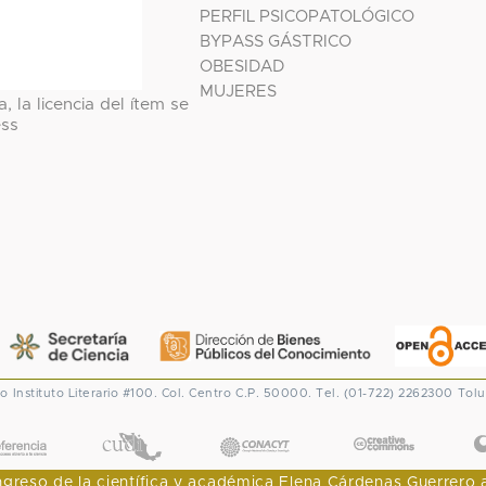
PERFIL PSICOPATOLÓGICO
BYPASS GÁSTRICO
OBESIDAD
MUJERES
, la licencia del ítem se
ess
co
Instituto Literario #100. Col. Centro
C.P. 50000. Tel. (01-722) 2262300
Tolu
CONACYT
eso de la científica y académica Elena Cárdenas Guerrero al I