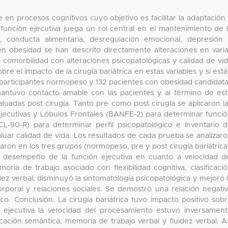
 en procesos cognitivos cuyo objetivo es facilitar la adaptación
función ejecutiva juega un rol central en el mantenimiento de 
, conducta alimentaria, desregulación emocional, depresión
n obesidad se han descrito directamente alteraciones en vari
o comorbilidad con alteraciones psicopatológicas y calidad de vi
e el impacto de la cirugía bariátrica en estas variables y si est
 participantes normopeso y 132 pacientes con obesidad candidat
mantuvo contacto amable con las pacientes y al término de es
aluadas post cirugía. Tanto pre como post cirugía se aplicaron l
Ejecutivas y Lóbulos Frontales (BANFE-2) para determinar funci
CL-90-R) para determinar perfil psicopatológico e Inventario 
luar calidad de vida. Los resultados de cada prueba se analizar
naron en los tres grupos (normopeso, pre y post cirugía bariátrica
el desempeño de la función ejecutiva en cuanto a velocidad d
ria de trabajo asociado con flexibilidad cognitiva, clasificaci
dez verbal; disminuyó la sintomatología psicopatológica y mejoró 
rporal y relaciones sociales. Se demostró una relación negati
ico. Conclusión. La cirugía bariátrica tuvo impacto positivo sob
n ejecutiva la velocidad del procesamiento estuvo inversamen
ificación semántica, memoria de trabajo verbal y fluidez verbal. A