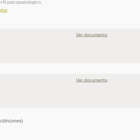
rfil psicopatológico.
ital
Ver documento
Ver documento
cción(ones)