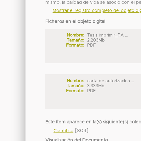
mismo, la calidad de vida se asoció con el pe
Mostrar el registro completo del objeto dig
Ficheros en el objeto digital
Nombre:
Tesis imprimir_PA ...
Tamaño:
2.203Mb
Formato:
PDF
Nombre:
carta de autorizacion ...
Tamaño:
3.333Mb
Formato:
PDF
Este ítem aparece en la(s) siguiente(s) cole
[804]
Científica
Visualización del Documento