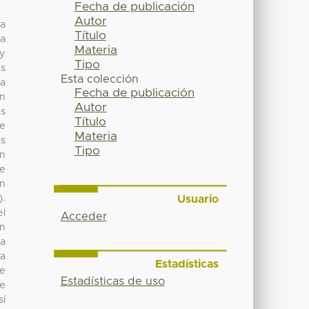
Fecha de publicación
Autor
 a
Título
la
Materia
 y
Tipo
as
Esta colección
da
Fecha de publicación
án
Autor
as
Título
te
Materia
as
Tipo
ón
de
on
Usuario
).
el
Acceder
ón
la
va
Estadísticas
re
Estadísticas de uso
te
sí