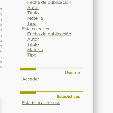
Fecha de publicación
Autor
do
Título
en
Materia
en
Tipo
el
Esta colección
as
Fecha de publicación
as
Autor
su
Título
en
Materia
de
Tipo
r,
mo
ón
Usuario
 -
Acceder
Estadísticas
Estadísticas de uso