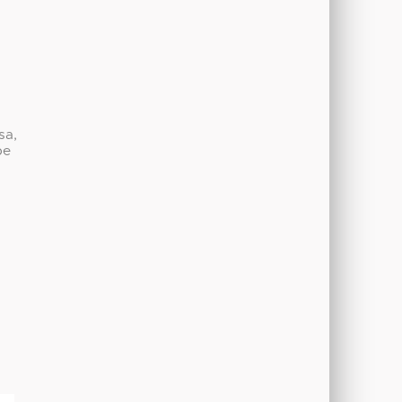
sa,
be