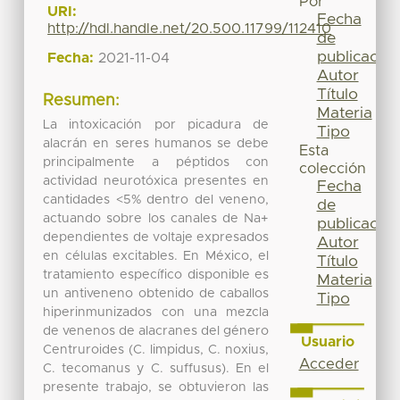
Por
URI:
Fecha
http://hdl.handle.net/20.500.11799/112410
de
publicación
Fecha:
2021-11-04
Autor
Título
Resumen:
Materia
La intoxicación por picadura de
Tipo
alacrán en seres humanos se debe
Esta
principalmente a péptidos con
colección
actividad neurotóxica presentes en
Fecha
cantidades <5% dentro del veneno,
de
actuando sobre los canales de Na+
publicación
dependientes de voltaje expresados
Autor
en células excitables. En México, el
Título
tratamiento específico disponible es
Materia
un antiveneno obtenido de caballos
Tipo
hiperinmunizados con una mezcla
de venenos de alacranes del género
Usuario
Centruroides (C. limpidus, C. noxius,
Acceder
C. tecomanus y C. suffusus). En el
presente trabajo, se obtuvieron las