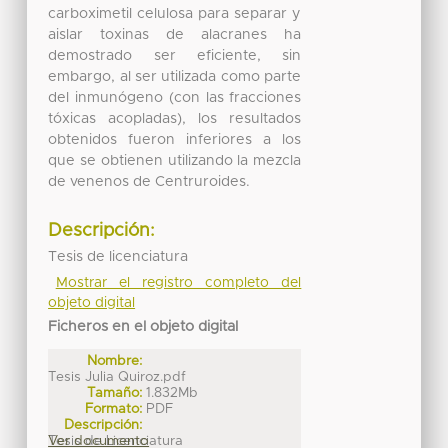
carboximetil celulosa para separar y
aislar toxinas de alacranes ha
demostrado ser eficiente, sin
embargo, al ser utilizada como parte
del inmunógeno (con las fracciones
tóxicas acopladas), los resultados
obtenidos fueron inferiores a los
que se obtienen utilizando la mezcla
de venenos de Centruroides.
Descripción:
Tesis de licenciatura
Mostrar el registro completo del
objeto digital
Ficheros en el objeto digital
Nombre:
Tesis Julia Quiroz.pdf
Tamaño:
1.832Mb
Formato:
PDF
Descripción:
Tesis de Licenciatura
Ver documento