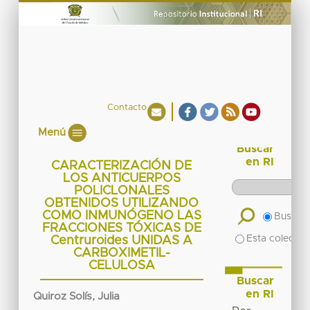
Contacto
Menú
Buscar
en RI
CARACTERIZACIÓN DE
LOS ANTICUERPOS
POLICLONALES
OBTENIDOS UTILIZANDO
COMO INMUNÓGENO LAS
Buscar 
FRACCIONES TÓXICAS DE
Esta colecció
Centruroides UNIDAS A
CARBOXIMETIL-
CELULOSA
Buscar
en RI
Quiroz Solís, Julia