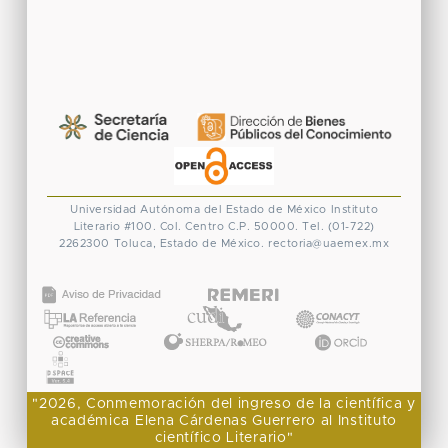
Universidad Autónoma del Estado de México
Instituto
Literario #100. Col. Centro
C.P. 50000. Tel. (01-722)
2262300
Toluca, Estado de México.
rectoria@uaemex.mx
CONACYT
"2026, Conmemoración del ingreso de la científica y
académica Elena Cárdenas Guerrero al Instituto
científico Literario"