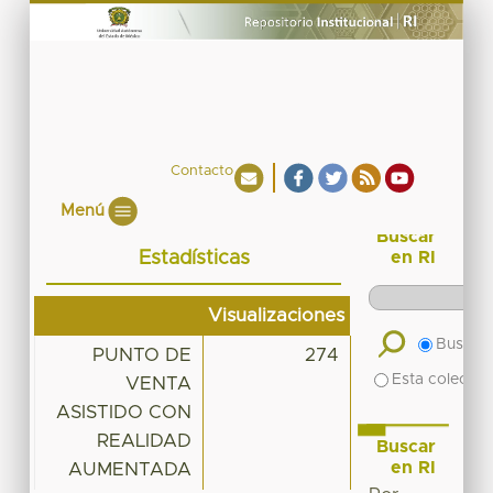
Contacto
Menú
Buscar
Estadísticas
en RI
Visualizaciones
Buscar 
PUNTO DE
274
Esta colecció
VENTA
ASISTIDO CON
REALIDAD
Buscar
en RI
AUMENTADA