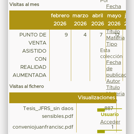
Por
Visitas al mes
Fecha
de
febrero
marzo
abril
mayo
jun
publicación
2026
2026
2026
2026
202
Autor
Título
PUNTO DE
9
4
7
12
1
Materia
VENTA
Tipo
Esta
ASISTIDO
colección
CON
Fecha
REALIDAD
de
publicación
AUMENTADA
Autor
Visitas al fichero
Título
Materia
Visualizaciones
Tipo
Tesis_JFRS_sin daos
887
Usuario
sensibles.pdf
Acceder
conveniojuanfrancisc.pdf
1