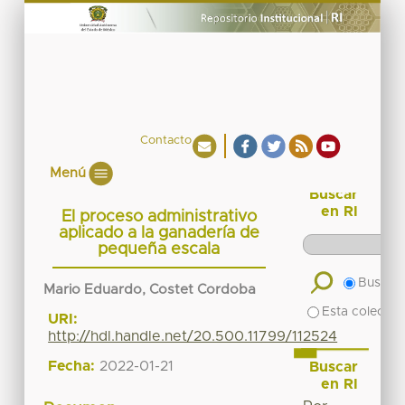
Contacto
Menú
Buscar
en RI
El proceso administrativo
aplicado a la ganadería de
pequeña escala
Buscar 
Mario Eduardo, Costet Cordoba
Esta colecció
URI:
http://hdl.handle.net/20.500.11799/112524
Fecha:
2022-01-21
Buscar
en RI