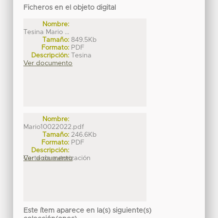
Ficheros en el objeto digital
Nombre:
Tesina Mario ...
Tamaño:
849.5Kb
Formato:
PDF
Descripción:
Tesina
Ver documento
Nombre:
Mario10022022.pdf
Tamaño:
246.6Kb
Formato:
PDF
Descripción:
Carta de autorización
Ver documento
Este ítem aparece en la(s) siguiente(s)