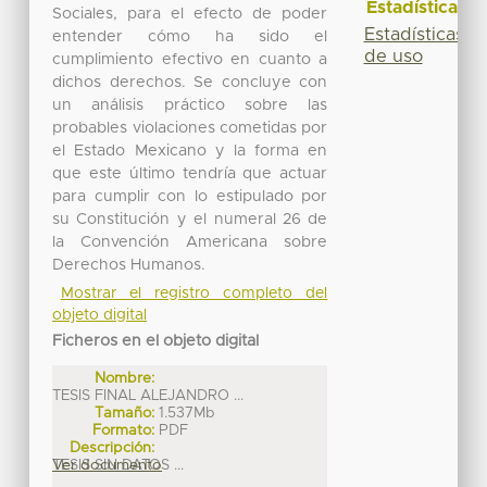
Estadísticas
Sociales, para el efecto de poder
Estadísticas
entender cómo ha sido el
de uso
cumplimiento efectivo en cuanto a
dichos derechos. Se concluye con
un análisis práctico sobre las
probables violaciones cometidas por
el Estado Mexicano y la forma en
que este último tendría que actuar
para cumplir con lo estipulado por
su Constitución y el numeral 26 de
la Convención Americana sobre
Derechos Humanos.
Mostrar el registro completo del
objeto digital
Ficheros en el objeto digital
Nombre:
TESIS FINAL ALEJANDRO ...
Tamaño:
1.537Mb
Formato:
PDF
Descripción:
TESIS SIN DATOS ...
Ver documento