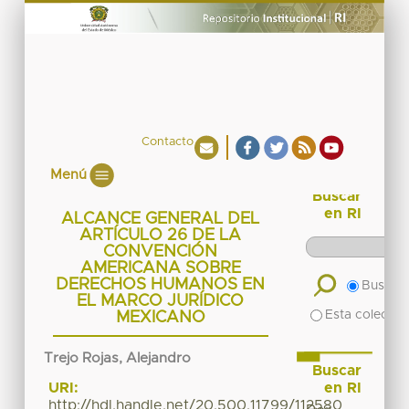
Contacto
Menú
Buscar
en RI
ALCANCE GENERAL DEL
ARTÍCULO 26 DE LA
CONVENCIÓN
AMERICANA SOBRE
DERECHOS HUMANOS EN
Buscar 
EL MARCO JURÍDICO
Esta colecció
MEXICANO
Trejo Rojas, Alejandro
Buscar
en RI
URI:
http://hdl.handle.net/20.500.11799/112580