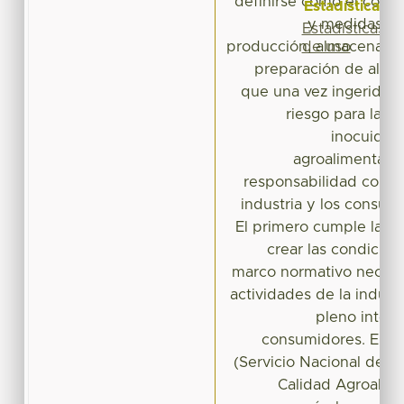
definirse como el conj
Estadísticas
y medidas ne
Estadísticas
de uso
producción, almacenamie
preparación de alime
que una vez ingeridos
riesgo para la sa
inocuidad
agroalimentaria
responsabilidad conjun
industria y los consum
El primero cumple la fu
crear las condicion
marco normativo necesar
actividades de la industr
pleno inter
consumidores. En e
(Servicio Nacional de S
Calidad Agroalime