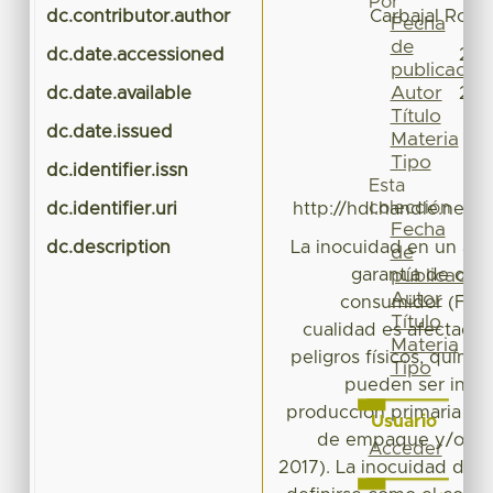
Por
dc.contributor.author
Carbajal Rome
Fecha
de
dc.date.accessioned
202
publicación
Autor
dc.date.available
202
Título
dc.date.issued
Materia
Tipo
dc.identifier.issn
Esta
colección
dc.identifier.uri
http://hdl.handle.net/
Fecha
dc.description
La inocuidad en un ali
de
garantía de que
publicación
Autor
consumidor (Fern
Título
cualidad es afectada 
Materia
peligros físicos, quími
Tipo
pueden ser intro
producción primaria co
Usuario
de empaque y/o tra
Acceder
2017). La inocuidad de 