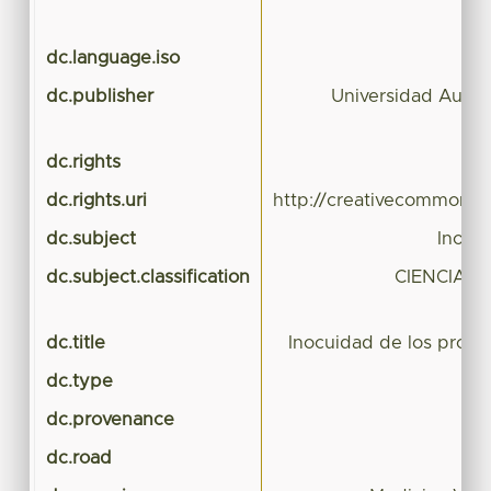
f
dc.language.iso
dc.publisher
Universidad Autó
dc.rights
dc.rights.uri
http://creativecommons.o
dc.subject
Inocu
dc.subject.classification
CIENCIAS
dc.title
Inocuidad de los produ
dc.type
dc.provenance
dc.road