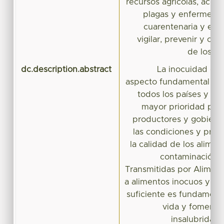
recursos agrícolas, acuíc
plagas y enfermeda
cuarentenaria y eco
vigilar, prevenir y con
de los a
dc.description.abstract
La inocuidad de 
aspecto fundamental de 
todos los países y un
mayor prioridad par
productores y gobiernos
las condiciones y prác
la calidad de los alimen
contaminación 
Transmitidas por Aliment
a alimentos inocuos y nut
suficiente es fundament
vida y fomentar
insalubridad 