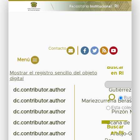
Contacto
Menú
Buscar
Mostrar el registro sencillo del objeto
en RI
digital
dc.contributor.author
Gutiérrez Ib
Buscar 
dc.contributor.author
Mariezcurrena Berasain,
Esta colecció
dc.contributor.author
Pinzón Mart
dc.contributor.author
Ocaña de Jes
Buscar
en RI
dc.contributor.author
Araujo-Guzm