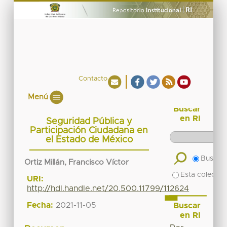
Contacto
Menú
Buscar
en RI
Seguridad Pública y
Participación Ciudadana en
el Estado de México
Buscar 
Ortiz Millán, Francisco Víctor
Esta colecció
URI:
http://hdl.handle.net/20.500.11799/112624
Fecha:
2021-11-05
Buscar
en RI