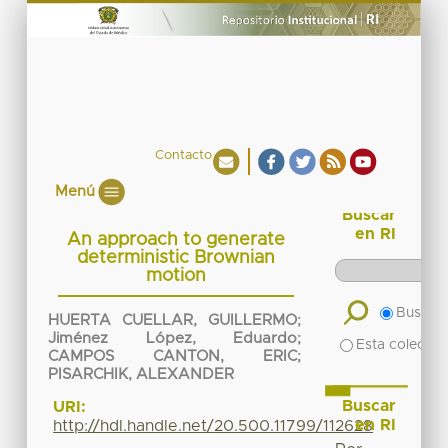
Contacto
Menú
Buscar
en RI
An approach to generate
deterministic Brownian
motion
Buscar 
HUERTA CUELLAR, GUILLERMO
;
Jiménez López, Eduardo
;
Esta colecció
CAMPOS CANTON, ERIC
;
PISARCHIK, ALEXANDER
Buscar
URI:
en RI
http://hdl.handle.net/20.500.11799/112628