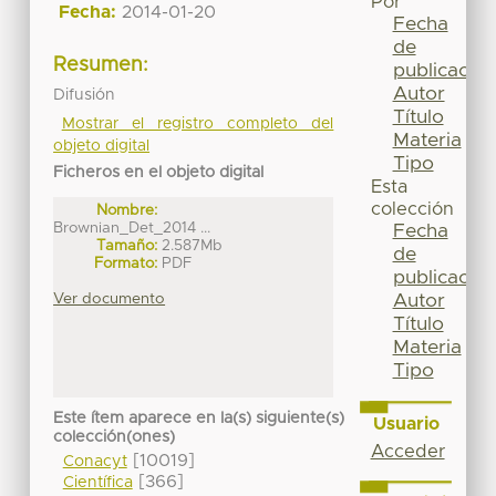
Por
Fecha:
2014-01-20
Fecha
de
Resumen:
publicación
Autor
Difusión
Título
Mostrar el registro completo del
Materia
objeto digital
Tipo
Ficheros en el objeto digital
Esta
colección
Nombre:
Brownian_Det_2014 ...
Fecha
Tamaño:
2.587Mb
de
Formato:
PDF
publicación
Ver documento
Autor
Título
Materia
Tipo
Este ítem aparece en la(s) siguiente(s)
Usuario
colección(ones)
Acceder
[10019]
Conacyt
[366]
Científica