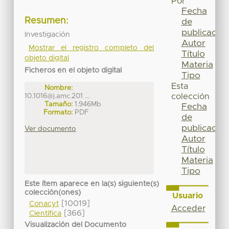
Por
Fecha
Resumen:
de
publicación
Investigación
Autor
Mostrar el registro completo del
Título
objeto digital
Materia
Ficheros en el objeto digital
Tipo
Esta
Nombre:
10.1016@j.amc.201 ...
colección
Tamaño:
1.946Mb
Fecha
Formato:
PDF
de
publicación
Ver documento
Autor
Título
Materia
Tipo
Este ítem aparece en la(s) siguiente(s)
colección(ones)
Usuario
[10019]
Conacyt
Acceder
[366]
Científica
Visualización del Documento