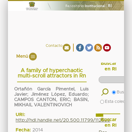
Contacto
Menú
Buscar
en RI
A family of hyperchaotic
multi-scroll attractors in Rn
Ortañón García Pimentel, Luis
Buscar 
Javier
;
Jiménez López, Eduardo
;
CAMPOS CANTON, ERIC
;
BASIN,
Esta colecció
MIKHAIL VALENTINOVICH
URI:
Buscar
http://hdl.handle.net/20.500.11799/112630
en RI
Fecha:
2014