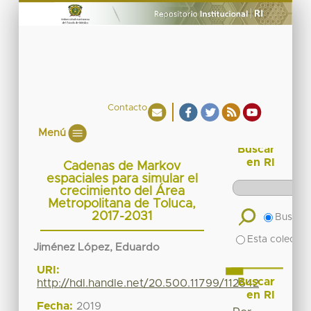
Contacto
Menú
Buscar
en RI
Cadenas de Markov
espaciales para simular el
crecimiento del Área
Metropolitana de Toluca,
2017-2031
Buscar 
Esta colecció
Jiménez López, Eduardo
URI:
Buscar
http://hdl.handle.net/20.500.11799/112642
en RI
Fecha:
2019