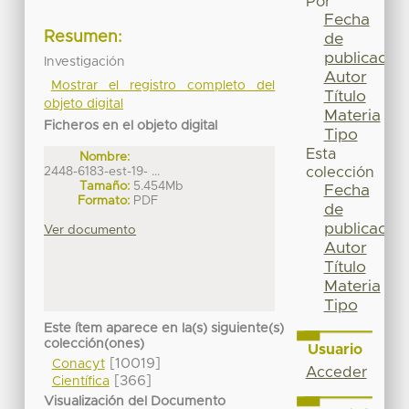
Por
Fecha
Resumen:
de
publicación
Investigación
Autor
Mostrar el registro completo del
Título
objeto digital
Materia
Ficheros en el objeto digital
Tipo
Esta
Nombre:
2448-6183-est-19- ...
colección
Tamaño:
5.454Mb
Fecha
Formato:
PDF
de
publicación
Ver documento
Autor
Título
Materia
Tipo
Este ítem aparece en la(s) siguiente(s)
colección(ones)
Usuario
[10019]
Conacyt
Acceder
[366]
Científica
Visualización del Documento