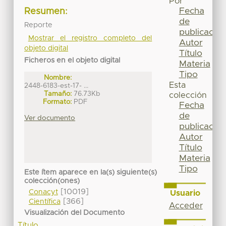
Por
Fecha
Resumen:
de
Reporte
publicación
Mostrar el registro completo del
Autor
objeto digital
Título
Ficheros en el objeto digital
Materia
Tipo
Nombre:
Esta
2448-6183-est-17- ...
Tamaño:
76.73Kb
colección
Formato:
PDF
Fecha
de
Ver documento
publicación
Autor
Título
Materia
Tipo
Este ítem aparece en la(s) siguiente(s)
colección(ones)
[10019]
Conacyt
Usuario
[366]
Científica
Acceder
Visualización del Documento
Título