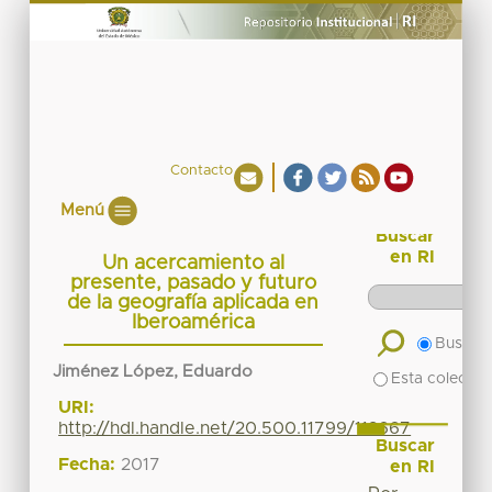
Contacto
Menú
Buscar
en RI
Un acercamiento al
presente, pasado y futuro
de la geografía aplicada en
Iberoamérica
Buscar 
Jiménez López, Eduardo
Esta colecció
URI:
http://hdl.handle.net/20.500.11799/112667
Buscar
Fecha:
2017
en RI