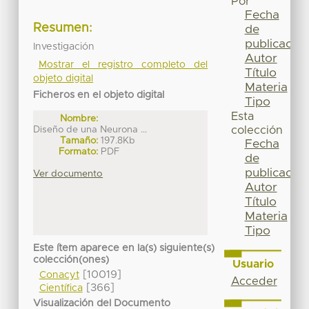
Por
Fecha
Resumen:
de
publicación
Investigación
Autor
Mostrar el registro completo del
Título
objeto digital
Materia
Ficheros en el objeto digital
Tipo
Esta
Nombre:
Diseño de una Neurona ...
colección
Tamaño:
197.8Kb
Fecha
Formato:
PDF
de
publicación
Ver documento
Autor
Título
Materia
Tipo
Este ítem aparece en la(s) siguiente(s)
colección(ones)
Usuario
[10019]
Conacyt
Acceder
[366]
Científica
Visualización del Documento