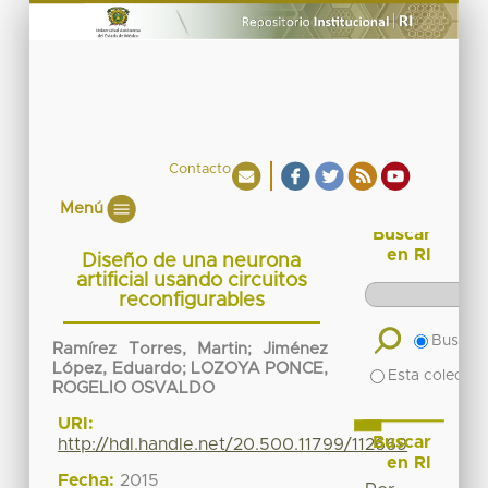
Contacto
Menú
Buscar
en RI
Diseño de una neurona
artificial usando circuitos
reconfigurables
Buscar 
Ramírez Torres, Martin
;
Jiménez
López, Eduardo
;
LOZOYA PONCE,
Esta colecció
ROGELIO OSVALDO
URI:
Buscar
http://hdl.handle.net/20.500.11799/112669
en RI
Fecha:
2015