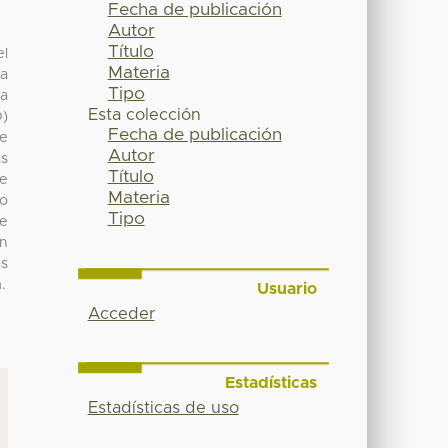
Fecha de publicación
Autor
Título
el
Materia
ta
Tipo
ra
Esta colección
O)
Fecha de publicación
de
Autor
as
Título
de
Materia
so
Tipo
se
ón
as
.
Usuario
Acceder
Estadísticas
Estadísticas de uso