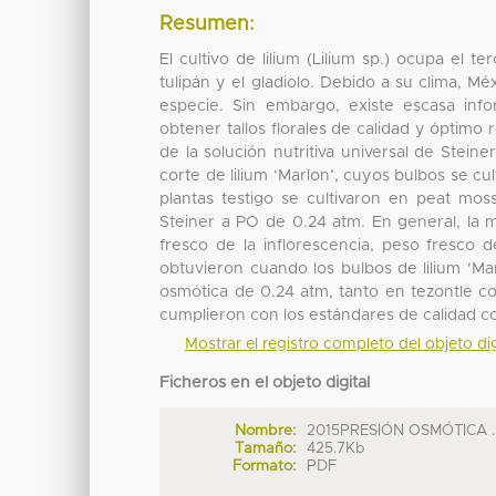
Resumen:
El cultivo de lilium (Lilium sp.) ocupa el 
tulipán y el gladiolo. Debido a su clima, M
especie. Sin embargo, existe escasa info
obtener tallos florales de calidad y óptimo
de la solución nutritiva universal de Stein
corte de lilium ‘Marlon’, cuyos bulbos se c
plantas testigo se cultivaron en peat moss
Steiner a PO de 0.24 atm. En general, la m
fresco de la inflorescencia, peso fresco d
obtuvieron cuando los bulbos de lilium ‘Ma
osmótica de 0.24 atm, tanto en tezontle co
cumplieron con los estándares de calidad co
Mostrar el registro completo del objeto dig
Ficheros en el objeto digital
Nombre:
2015PRESIÓN OSMÓTICA ..
Tamaño:
425.7Kb
Formato:
PDF