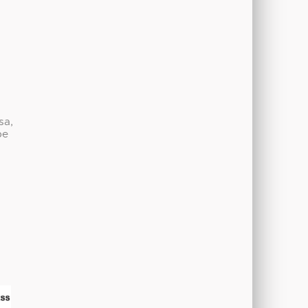
sa,
be