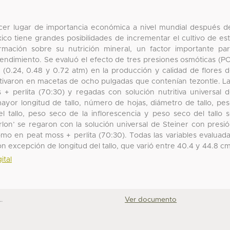
tercer lugar de importancia económica a nivel mundial después d
éxico tiene grandes posibilidades de incrementar el cultivo de es
rmación sobre su nutrición mineral, un factor importante pa
 rendimiento. Se evaluó el efecto de tres presiones osmóticas (P
er (0.24, 0.48 y 0.72 atm) en la producción y calidad de flores 
ultivaron en macetas de ocho pulgadas que contenían tezontle. L
 + perlita (70:30) y regadas con solución nutritiva universal 
ayor longitud de tallo, número de hojas, diámetro de tallo, pe
el tallo, peso seco de la inflorescencia y peso seco del tallo 
rlon’ se regaron con la solución universal de Steiner con presi
mo en peat moss + perlita (70:30). Todas las variables evaluad
n excepción de longitud del tallo, que varió entre 40.4 y 44.8 cm
ital
.
Ver documento