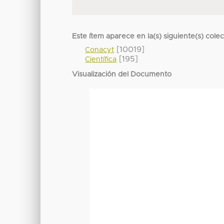
Este ítem aparece en la(s) siguiente(s) cole
[10019]
Conacyt
[195]
Científica
Visualización del Documento