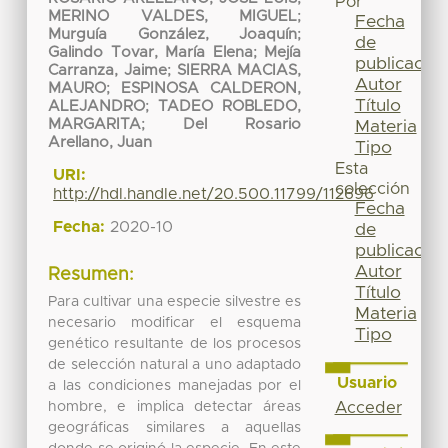
Por
MERINO VALDES, MIGUEL
;
Fecha
Murguía González, Joaquín
;
de
Galindo Tovar, María Elena
;
Mejía
publicación
Carranza, Jaime
;
SIERRA MACIAS,
Autor
MAURO
;
ESPINOSA CALDERON,
Título
ALEJANDRO
;
TADEO ROBLEDO,
MARGARITA
;
Del Rosario
Materia
Arellano, Juan
Tipo
Esta
URI:
colección
http://hdl.handle.net/20.500.11799/112696
Fecha
Fecha:
2020-10
de
publicación
Autor
Resumen:
Título
Para cultivar una especie silvestre es
Materia
necesario modificar el esquema
Tipo
genético resultante de los procesos
de selección natural a uno adaptado
Usuario
a las condiciones manejadas por el
hombre, e implica detectar áreas
Acceder
geográficas similares a aquellas