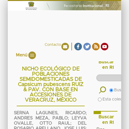
Contacto
Menú
Buscar
en RI
NICHO ECOLÓGICO DE
POBLACIONES
SEMIDOMESTICADAS DE
Capsicum pubescens RUIZ
& PAV. CON BASE EN
Buscar 
ACCESIONES DE
Esta colecció
VERACRUZ, MÉXICO
SERNA LAGUNES, RICARDO
;
Buscar
ANDRES MEZA, PABLO
;
LEYVA
en RI
OVALLE, OTTO RAUL
;
DEL
ROSARIO ARELLANO, JOSE LUIS
;