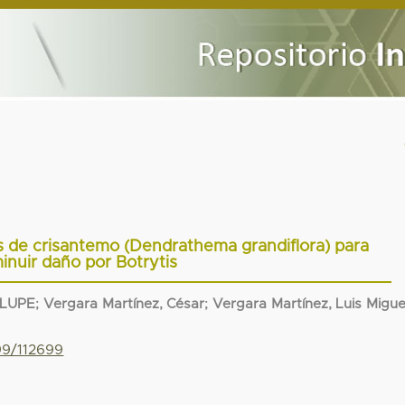
es de crisantemo (Dendrathema grandiflora) para
inuir daño por Botrytis
ALUPE
;
Vergara Martínez, César
;
Vergara Martínez, Luis Migue
99/112699