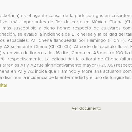
uckeliana) es el agente causal de la pudrición gris en crisante
ltivos más importantes de flor de corte en México. Chena (Ch
s más susceptible a dicho hongo respecto de cultivares co
gación, se evaluó la incidencia de B. cinerea y la calidad del tal
eglos espaciales: A1, Chena flanqueada por Flamingo (F-Ch-F); A
 A3 solamente Chena (Ch-Ch-Ch). Al corte del capítulo floral, 
 y en vida de florero a los 16 días, Chena en A3 mostró 100 % 
, respectivamente. La calidad del tallo floral de Chena (altur
los arreglos A1 y A2 fue significativamente mayor (P≤0.05) respec
 Chena en A1 y A2 indica que Flamingo y Moreliana actuaron co
a disminuir la incidencia de la enfermedad y el uso de fungicidas.
ital
Ver documento