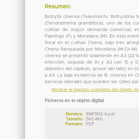
Resumen:
Botrytis cinerea (Teleomorfo: Botryotinia f
(Dendrathema grandiflora), uno de los cu
cultivar de mayor demanda comercial, e
Flamingo (F) y Moreliana (M). En ésta investi
floral en el cultivar Chena, bajo tres arr
Chena flanqueada por Moreliana (M-Ch-M) y
cinerea se presentó solamente en A3 (22 %)
infección, seguido de A1 y A2 con 15 y 0 %
diámetro del capítulo, grosor del tallo) en 
a A3. La baja incidencia de B. cinerea en
barreras laterales que pueden ser útiles par
Mostrar el registro completo del objeto dig
Ficheros en el objeto digital
Nombre:
RMF1812-4.pdf
Tamaño:
560.4Kb
Formato:
PDF