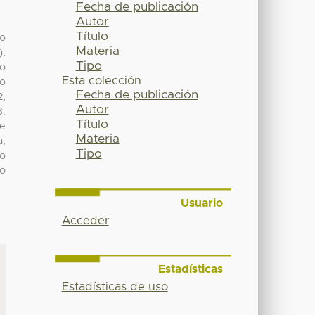
Fecha de publicación
Autor
Título
mo
Materia
),
Tipo
mo
Esta colección
lo
Fecha de publicación
2,
Autor
B.
Título
de
Materia
a,
Tipo
to
mo
Usuario
Acceder
Estadísticas
Estadísticas de uso