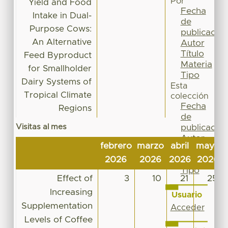
Por
Yield and Food
Fecha
Intake in Dual-
de
Purpose Cows:
publicación
An Alternative
Autor
Título
Feed Byproduct
Materia
for Smallholder
Tipo
Dairy Systems of
Esta
Tropical Climate
colección
Fecha
Regions
de
Visitas al mes
publicación
Autor
febrero
marzo
abril
mayo
Título
2026
2026
2026
2026
Materia
Tipo
Effect of
3
10
21
25
Increasing
Usuario
Supplementation
Acceder
Levels of Coffee