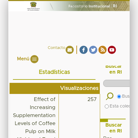
Contacto
Menú
Buscar
Estadísticas
en RI
Visualizaciones
Buscar 
Effect of
257
Esta colecció
Increasing
Supplementation
Levels of Coffee
Buscar
en RI
Pulp on Milk