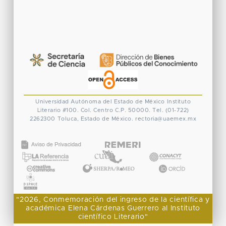
Universidad Autónoma del Estado de México
Instituto
Literario #100. Col. Centro
C.P. 50000. Tel. (01-722)
2262300
Toluca, Estado de México.
rectoria@uaemex.mx
CONACYT
"2026, Conmemoración del ingreso de la científica y
académica Elena Cárdenas Guerrero al Instituto
científico Literario"