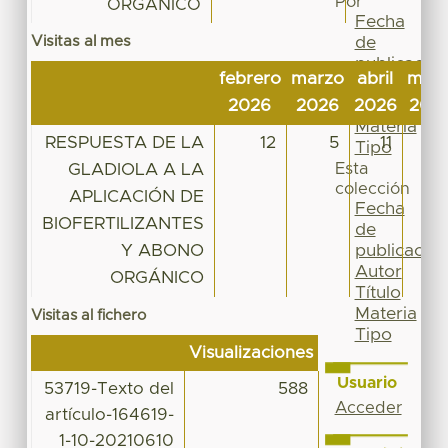
Por
ORGÁNICO
Fecha
Visitas al mes
de
publicación
febrero
marzo
abril
may
Autor
2026
2026
2026
202
Título
Materia
RESPUESTA DE LA
12
5
11
3
Tipo
GLADIOLA A LA
Esta
colección
APLICACIÓN DE
Fecha
BIOFERTILIZANTES
de
Y ABONO
publicación
Autor
ORGÁNICO
Título
Materia
Visitas al fichero
Tipo
Visualizaciones
Usuario
53719-Texto del
588
Acceder
artículo-164619-
1-10-20210610