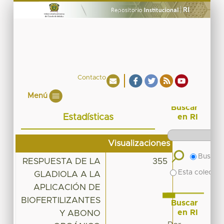
Contacto
Menú
Buscar
Estadísticas
en RI
Visualizaciones
Buscar 
RESPUESTA DE LA
355
Esta colecció
GLADIOLA A LA
APLICACIÓN DE
BIOFERTILIZANTES
Buscar
en RI
Y ABONO