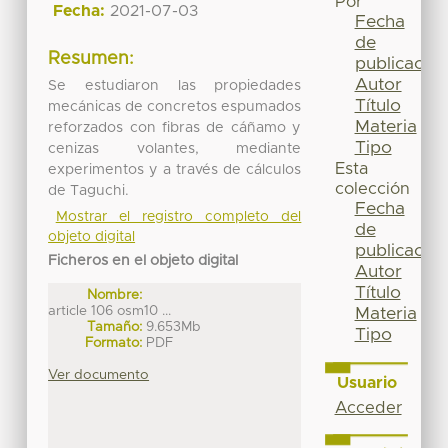
Por
Fecha:
2021-07-03
Fecha
de
Resumen:
publicación
Autor
Se estudiaron las propiedades
Título
mecánicas de concretos espumados
Materia
reforzados con fibras de cáñamo y
Tipo
cenizas volantes, mediante
Esta
experimentos y a través de cálculos
colección
de Taguchi.
Fecha
Mostrar el registro completo del
de
objeto digital
publicación
Ficheros en el objeto digital
Autor
Título
Nombre:
article 106 osm10 ...
Materia
Tamaño:
9.653Mb
Tipo
Formato:
PDF
Ver documento
Usuario
Acceder