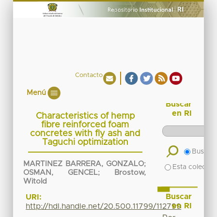
Contacto
Menú
Buscar
en RI
Characteristics of hemp
fibre reinforced foam
concretes with fly ash and
Taguchi optimization
Buscar 
MARTINEZ BARRERA, GONZALO
;
Esta colecció
OSMAN, GENCEL
;
Brostow,
Witold
Buscar
URI:
en RI
http://hdl.handle.net/20.500.11799/112799