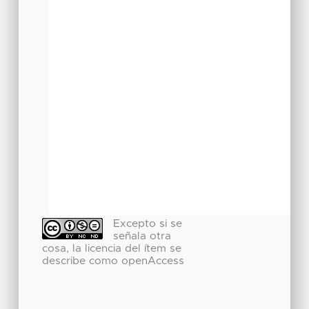
Excepto si se
señala otra
cosa, la licencia del ítem se
describe como openAccess