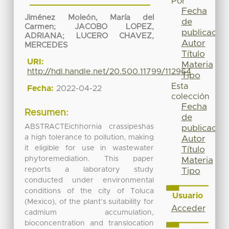
Por
Fecha
Jiménez Moleón, María del
de
Carmen
;
JACOBO LOPEZ,
publicación
ADRIANA
;
LUCERO CHAVEZ,
Autor
MERCEDES
Título
URI:
Materia
http://hdl.handle.net/20.500.11799/112964
Tipo
Esta
Fecha:
2022-04-22
colección
Fecha
Resumen:
de
ABSTRACTEichhornia crassipeshas
publicación
a high tolerance to pollution, making
Autor
it eligible for use in wastewater
Título
phytoremediation. This paper
Materia
reports a laboratory study
Tipo
conducted under environmental
conditions of the city of Toluca
Usuario
(Mexico), of the plant’s suitability for
Acceder
cadmium accumulation,
bioconcentration and translocation