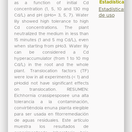
Estadísticas
as a function of initial Cd
concentration (1, 5, 10 and 130 mg
Estadísticas
de uso
Cd/L) and pH (pHo= 3, 5, 7). Water
lily showed high tolerance to high
Cd concentrations. The plant
neutralized the medium in less than
15 minutes (1 and 5 mg Cd/L), even
when starting from pHo3. Water lily
can be considered a Cd
hyperaccumulator (from 1 to 10 mg
Cd/L) in the root and the whole
plant. Translocation factors (TF)
were low in all experiments (< 1) and
pHodid not have significant effects
on translocation. RESUMEN:
Eichhornia crassipesposee una alta
tolerancia a la contaminación,
convirtiéndola enuna planta elegible
para ser usada en fitorremediación
de aguas residuales. Este artículo
muestra los resultados de