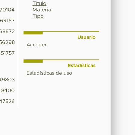
Título
Materia
70104
Tipo
69167
68672
Usuario
56298
Acceder
51757
Estadísticas
Estadísticas de uso
49803
48400
47526