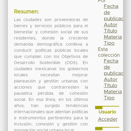
Por
Fecha
Resumen:
de
publicación
Las ciudades son proveedoras de
Autor
bienes y servicios públicos para el
Título
bienestar y cohesión social de sus
Materia
residentes, donde la creciente
Tipo
demanda demográfica conlleva a
Esta
conducir políticas públicas locales
colección
que cumplan con los Objetivos de
Fecha
Desarrollo Sostenible (ODS). En
de
ciudades mexicanas los gobiernos
publicación
locales necesitan mejorar
Autor
planeación y gestión urbanas con
Título
acciones que contrarresten la
Materia
paulatina pérdida de cohesión
Tipo
social. En esa línea, en los últimos
años, han surgido tendencias
Usuario
internacionales que alientan políticas
e instrumentos pertinentes para la
Acceder
inclusión, cohesión y gestión con
innovación social urbana local.