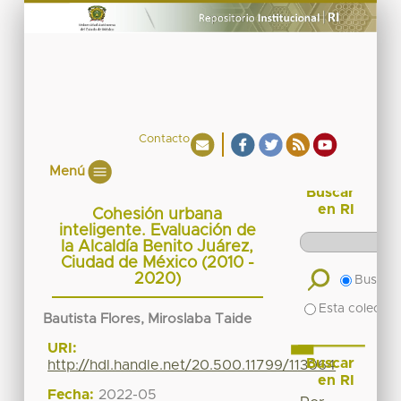
Contacto
Menú
Buscar
en RI
Cohesión urbana
inteligente. Evaluación de
la Alcaldía Benito Juárez,
Ciudad de México (2010 -
2020)
Buscar 
Esta colecció
Bautista Flores, Miroslaba Taide
URI:
Buscar
http://hdl.handle.net/20.500.11799/113064
en RI
Fecha:
2022-05