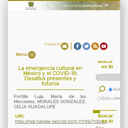
Contacto
Menú
Buscar
en RI
La emergencia cultural en
México y el COVID-19;
Desafíos presentes y
futuros
Buscar 
Portilla Luja, María de las
Esta colecció
Mercedes
;
MORALES GONZALEZ,
CELIA GUADALUPE
Buscar
URI:
en RI
http://hdl.handle.net/20.500.11799/113069