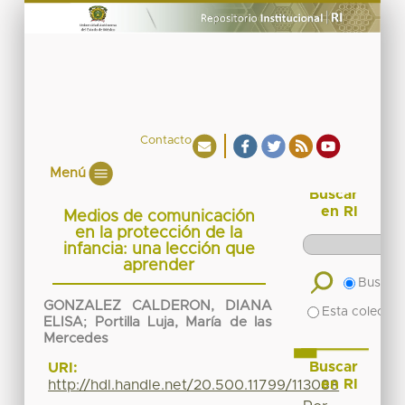
Contacto
Menú
Buscar
en RI
Medios de comunicación
en la protección de la
infancia: una lección que
aprender
Buscar 
GONZALEZ CALDERON, DIANA
Esta colecció
ELISA
;
Portilla Luja, María de las
Mercedes
Buscar
URI:
en RI
http://hdl.handle.net/20.500.11799/113088