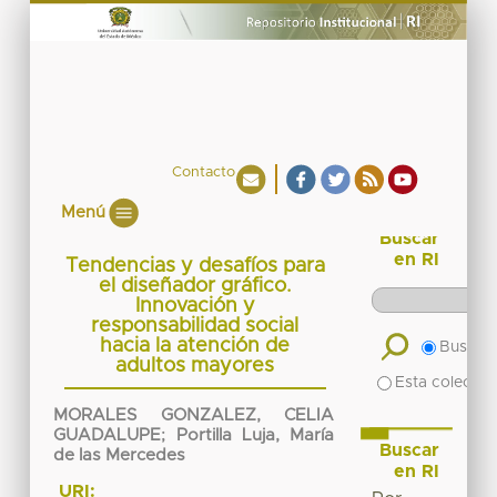
Contacto
Menú
Buscar
en RI
Tendencias y desafíos para
el diseñador gráfico.
Innovación y
responsabilidad social
hacia la atención de
Buscar 
adultos mayores
Esta colecció
MORALES GONZALEZ, CELIA
GUADALUPE
;
Portilla Luja, María
Buscar
de las Mercedes
en RI
URI: