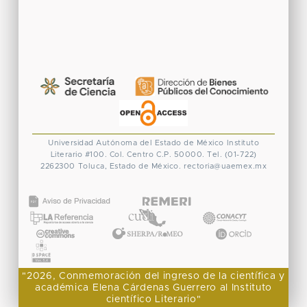
Universidad Autónoma del Estado de México
Instituto
Literario #100. Col. Centro
C.P. 50000. Tel. (01-722)
2262300
Toluca, Estado de México.
rectoria@uaemex.mx
CONACYT
"2026, Conmemoración del ingreso de la científica y
académica Elena Cárdenas Guerrero al Instituto
científico Literario"