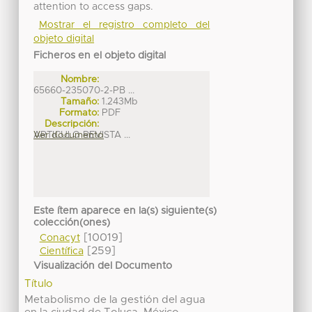
attention to access gaps.
Mostrar el registro completo del
objeto digital
Ficheros en el objeto digital
Nombre:
65660-235070-2-PB ...
Tamaño:
1.243Mb
Formato:
PDF
Descripción:
ARTICULO REVISTA ...
Ver documento
Este ítem aparece en la(s) siguiente(s)
colección(ones)
[10019]
Conacyt
[259]
Científica
Visualización del Documento
Título
Metabolismo de la gestión del agua