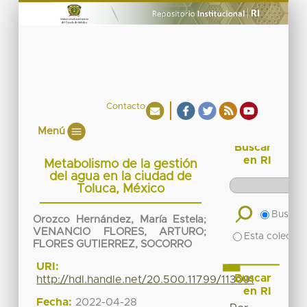
Contacto
Menú
Buscar
en RI
Metabolismo de la gestión
del agua en la ciudad de
Toluca, México
Buscar 
Orozco Hernández, María Estela
;
VENANCIO FLORES, ARTURO
;
Esta colecció
FLORES GUTIERREZ, SOCORRO
URI:
Buscar
http://hdl.handle.net/20.500.11799/113091
en RI
Fecha:
2022-04-28