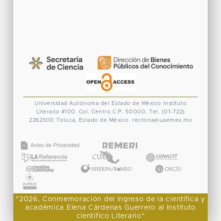
Universidad Autónoma del Estado de México
Instituto
Literario #100. Col. Centro
C.P. 50000. Tel. (01-722)
2262300
Toluca, Estado de México.
rectoria@uaemex.mx
CONACYT
"2026, Conmemoración del ingreso de la científica y
académica Elena Cárdenas Guerrero al Instituto
científico Literario"