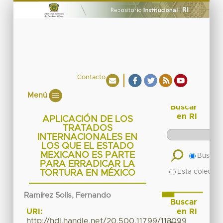
Contacto
Menú
Buscar
en RI
APLICACIÓN DE LOS
TRATADOS
INTERNACIONALES EN
LOS QUE EL ESTADO
MEXICANO ES PARTE
Buscar 
PARA ERRADICAR LA
Esta colecció
TORTURA EN MÉXICO
Ramírez Solis, Fernando
Buscar
en RI
URI:
http://hdl.handle.net/20.500.11799/113099