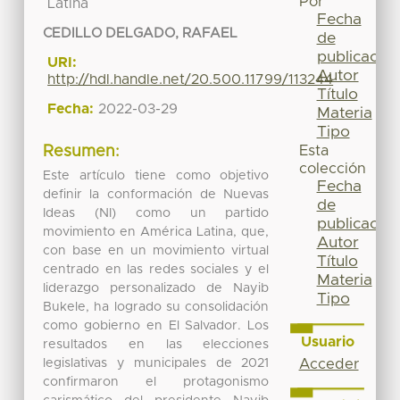
Por
Latina
Fecha
CEDILLO DELGADO, RAFAEL
de
publicación
URI:
Autor
http://hdl.handle.net/20.500.11799/113244
Título
Fecha:
2022-03-29
Materia
Tipo
Esta
Resumen:
colección
Este artículo tiene como objetivo
Fecha
definir la conformación de Nuevas
de
Ideas (NI) como un partido
publicación
movimiento en América Latina, que,
Autor
con base en un movimiento virtual
Título
centrado en las redes sociales y el
Materia
liderazgo personalizado de Nayib
Tipo
Bukele, ha logrado su consolidación
como gobierno en El Salvador. Los
Usuario
resultados en las elecciones
legislativas y municipales de 2021
Acceder
confirmaron el protagonismo