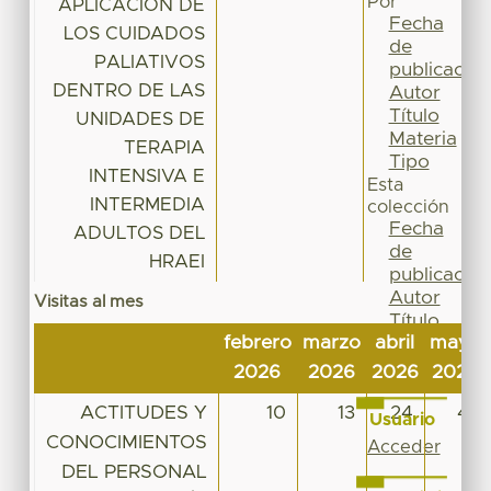
Por
APLICACIÓN DE
Fecha
LOS CUIDADOS
de
PALIATIVOS
publicación
DENTRO DE LAS
Autor
Título
UNIDADES DE
Materia
TERAPIA
Tipo
INTENSIVA E
Esta
INTERMEDIA
colección
Fecha
ADULTOS DEL
de
HRAEI
publicación
Autor
Visitas al mes
Título
febrero
marzo
abril
mayo
Materia
Tipo
2026
2026
2026
2026
ACTITUDES Y
10
13
24
41
Usuario
CONOCIMIENTOS
Acceder
DEL PERSONAL