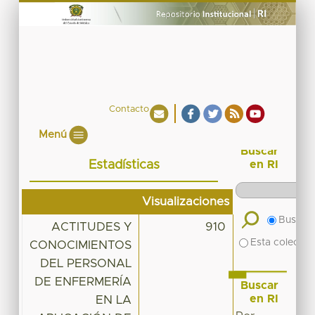
Contacto
Menú
Buscar
Estadísticas
en RI
Visualizaciones
Buscar 
ACTITUDES Y
910
Esta colecció
CONOCIMIENTOS
DEL PERSONAL
DE ENFERMERÍA
Buscar
en RI
EN LA